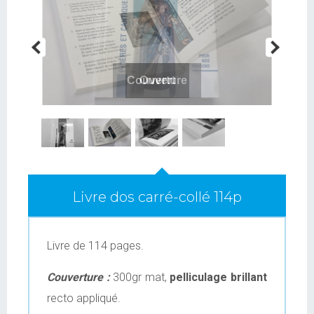
Couverture
Ouvert
Livre dos carré-collé 114p
Livre de 114 pages.
Couverture :
300gr mat,
pelliculage
brillant
recto appliqué.