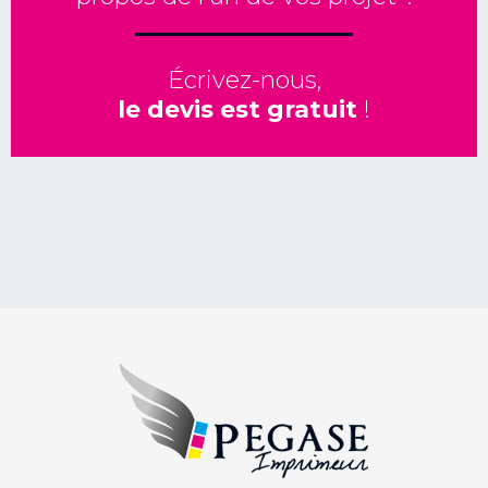
Écrivez-nous,
le devis est gratuit
!