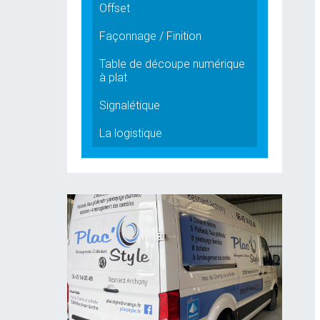
Offset
Façonnage / Finition
Table de découpe numérique
à plat
Signalétique
La logistique