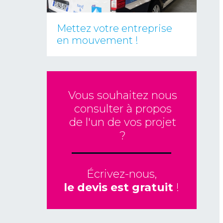
Mettez votre entreprise
en mouvement !
Vous souhaitez nous
consulter à propos
de l'un de vos projet
?
Écrivez-nous,
le devis est gratuit
!