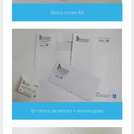
Blocs notes A5
En têtes de lettres + enveloppes