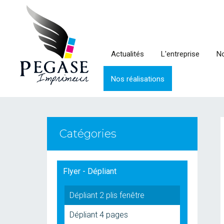
Actualités
L'entreprise
No
Nos réalisations
Catégories
Flyer - Dépliant
Dépliant 2 plis fenêtre
Dépliant 4 pages