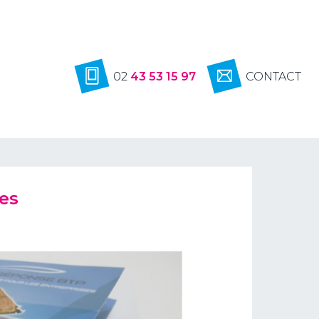
02
43 53 15 97
CONTACT
es