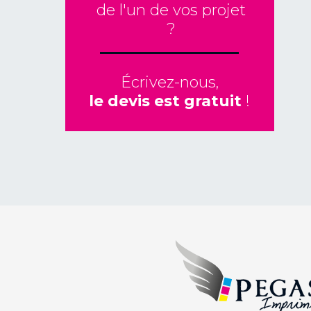
de l'un de vos projet
?
Écrivez-nous,
le devis est gratuit
!