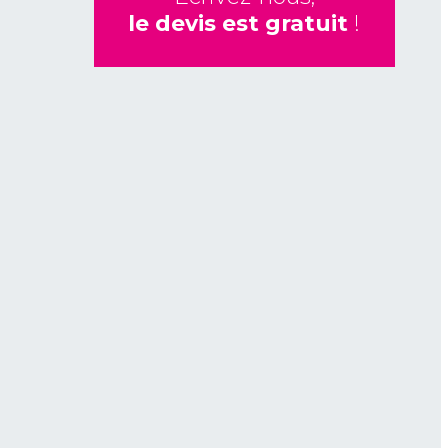
le devis est gratuit
!